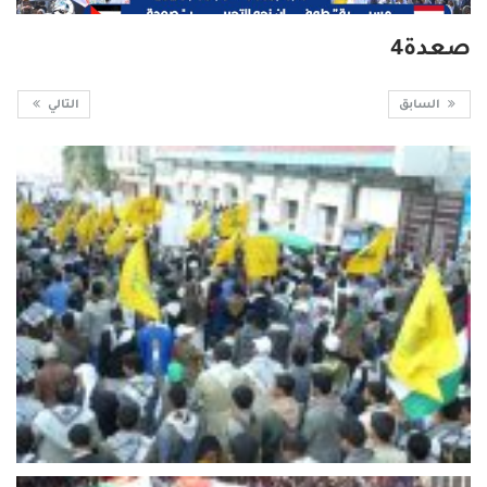
صعدة4
السابق
التالي