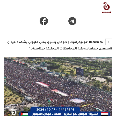
Return to "فوتوغرافيك | طوفان بشري يمني مليوني يشهده ميدان
السبعين بصنعاء وبقية المحافظات المختلفة بمناسبة…"