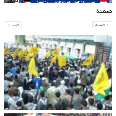
صعدة
السابق
التالي