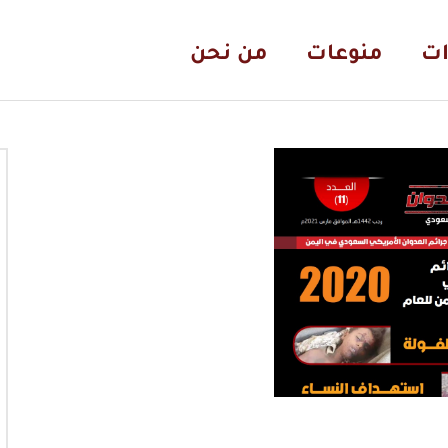
ات
منوعات
من نحن