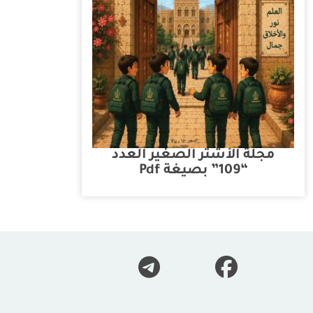
مجلة الأشتر الصغير العدد
“109” بصيغة Pdf