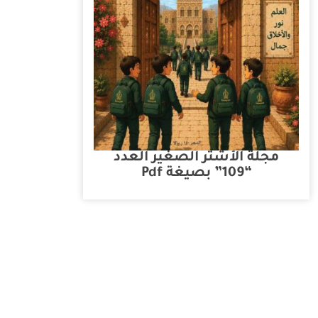
مجلة الأشتر الصغير العدد
“109” بصيغة Pdf