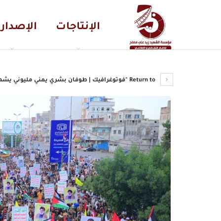
الإنتاجات
الإصدار
Return to "فوتوغرافيك | طوفان بشري يمني مليوني يشهده ميدان السبعين بصنعاء وبقية المحافظات المختلفة بمناسبة…"