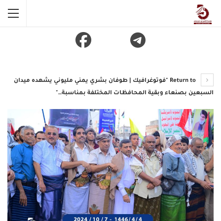
Return to "فوتوغرافيك | طوفان بشري يمني مليوني يشهده ميدان
السبعين بصنعاء وبقية المحافظات المختلفة بمناسبة…"