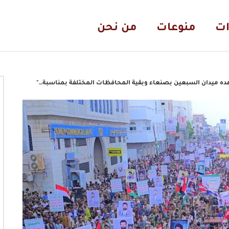
ات
منوعات
من نحن