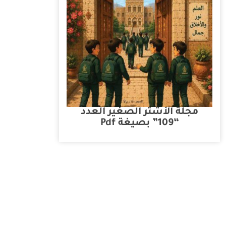
مجلة الأشتر الصغير العدد
“109” بصيغة Pdf