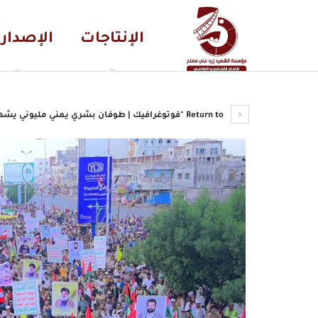
الإنتاجات
الإصدار
Return to "فوتوغرافيك | طوفان بشري يمني مليوني يشهده ميدان السبعين بصنعاء وبقية المحافظات المختلفة بمناسبة…"