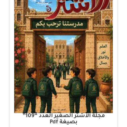
مجلة الأشتر الصغير العدد “109”
بصيغة Pdf