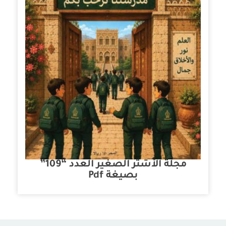
مجلة الأشتر الصغير العدد “109”
بصيغة Pdf