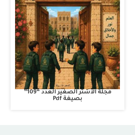
مجلة الأشتر الصغير العدد “109”
بصيغة Pdf