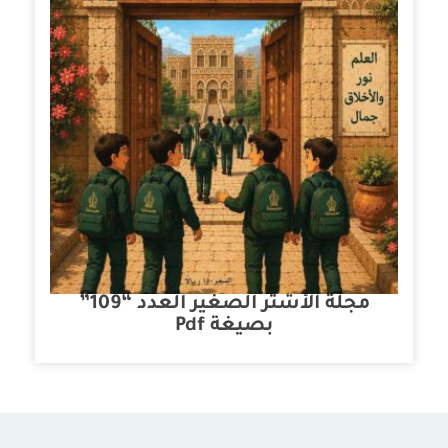
مجلة الأشتر الصغير العدد “109”
بصيغة Pdf