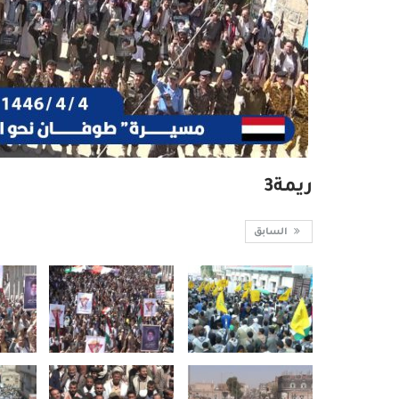
ريمة3
السابق