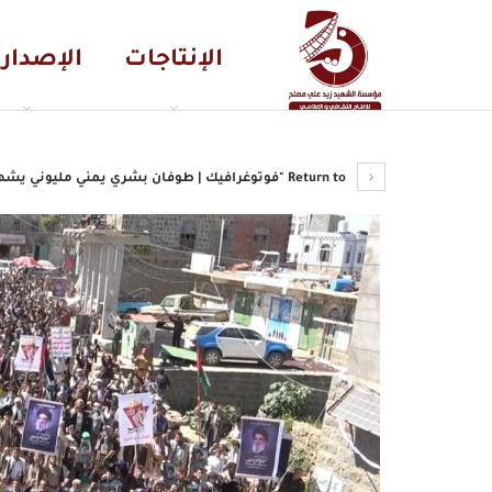
الإنتاجات
الإصدار
Return to "فوتوغرافيك | طوفان بشري يمني مليوني يشهده ميدان السبعين بصنعاء وبقية المحافظات المختلفة بمناسبة…"