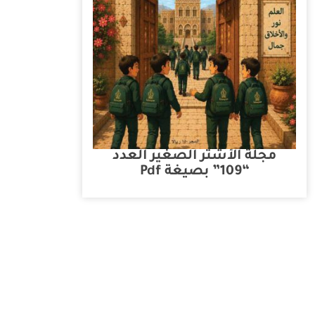
مجلة الأشتر الصغير العدد
“109” بصيغة Pdf