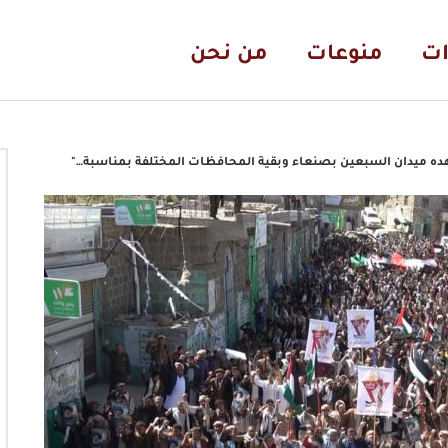
ات
منوعات
من نحن