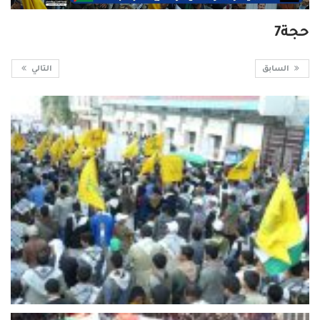
حجة7
السابق
التالي