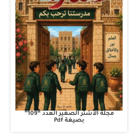
مجلة الأشتر الصغير العدد “109”
بصيغة Pdf