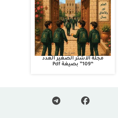
مجلة الأشتر الصغير العدد
“109” بصيغة Pdf