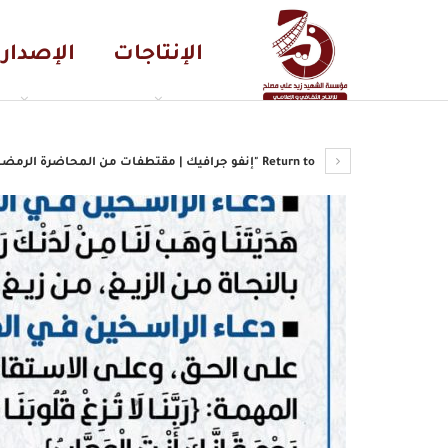
الإنتاجات
الإصدار
Return to "إنفو جرافيك | مقتطفات من المحاضرة الرمضانية السادسة عشرة للسيد القائد عبدالملك بدر الدين الحوثي 20…"