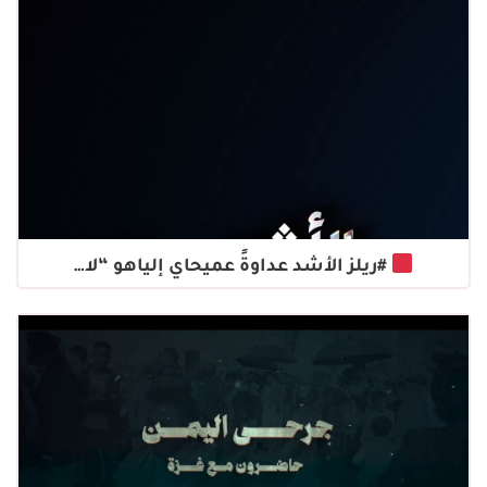
#ريلز الأشد عداوةً عميحاي إلياهو “لا…