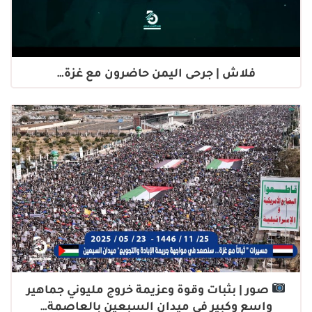
فلاش | جرحى اليمن حاضرون مع غزة…
صور | بثبات وقوة وعزيمة خروج مليوني جماهير
واسع وكبير في ميدان السبعين بالعاصمة…