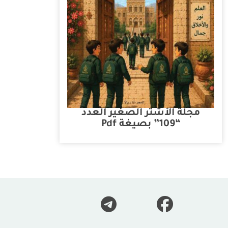
مجلة الأشتر الصغير العدد
“109” بصيغة Pdf