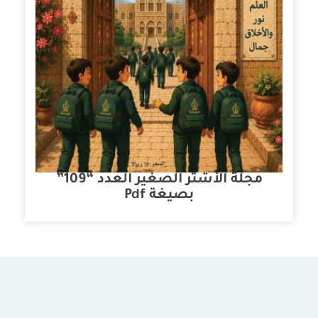
مجلة الأشتر الصغير العدد “109”
بصيغة Pdf