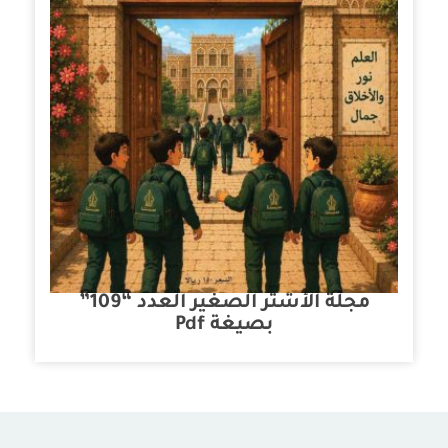
مجلة الأشتر الصغير العدد “109”
بصيغة Pdf