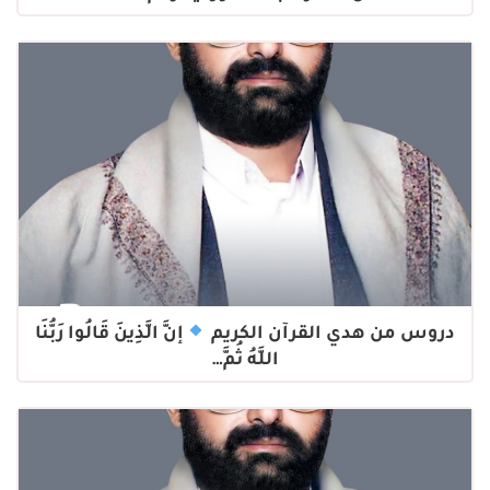
دروس من هدي القرآن الكريم
إنَّ الَّذِينَ قَالُوا رَبُّنَا
اللَّهُ ثُمَّ…