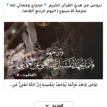
دروس من هدي القرآن الكريم
محياي ومماتي لله
ملزمة الأسبوع | اليوم الرابع ألقاها…
(وَمَن جَاهَدَ فَإِنَّمَا يُجَاهِدُ لِنَفْسِهِ إِنَّ اللَّهَ لَغَنِيٌّ عَنِ…
المزيد