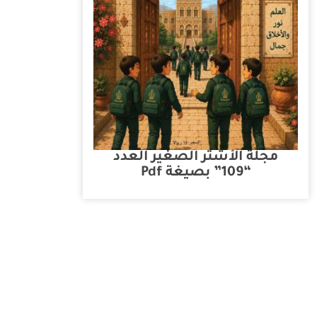
مجلة الأشتر الصغير العدد
“109” بصيغة Pdf