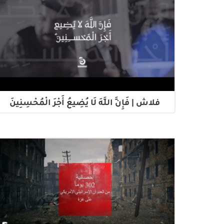
فلاش | فَإِنَّ اللَّهَ لَا يُضِيعُ أَجْرَ الْمُحْسِنِينَ