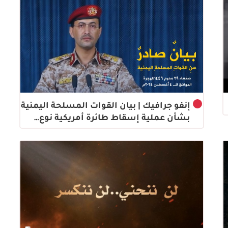
إنفو جرافيك | بيان القوات المسلحة اليمنية
بشأن عملية إسقاط طائرة أمريكية نوع…