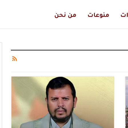
ات
منوعات
من نحن