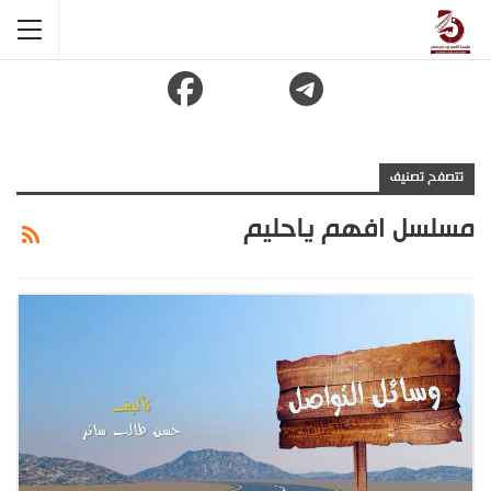
تتصفح تصنيف
مسلسل افهم ياحليم