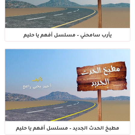
يأرب سامحني – مسلسل أفهم يا حليم
مطبخ الحدث الجديد – مسلسل أفهم يا حليم