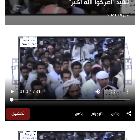
نشيد “اصرخوا الله أكبر”
مايو 18, 2023
واتس
تليجرام
إكس
تحميل
مشغل
الفيديو