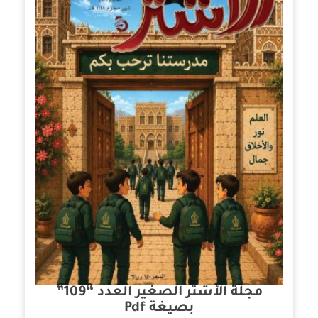
مجلة الأشتر الصغير العدد “109”
بصيغة Pdf