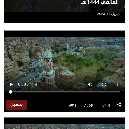
العالمي 1444هـ
أبريل 14, 2023
واتس
تليجرام
إكس
تحميل
مشغل
الفيديو