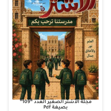
مجلة الأشتر الصغير العدد “109”
بصيغة Pdf