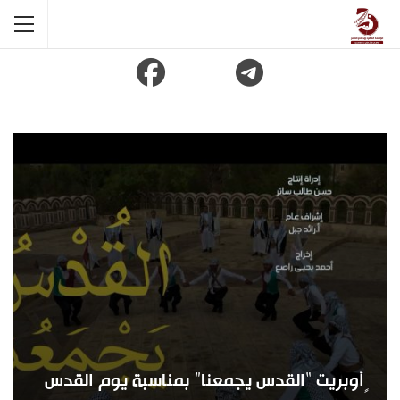
ٍأوبريت “القدس يجمعنا” بمناسبة يوم القدس