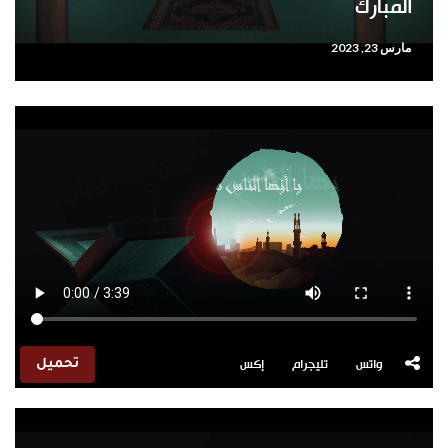
المبارك
مارس 23, 2023
واتس
تليجرام
إكس
تحميل
مشغل
الفيديو