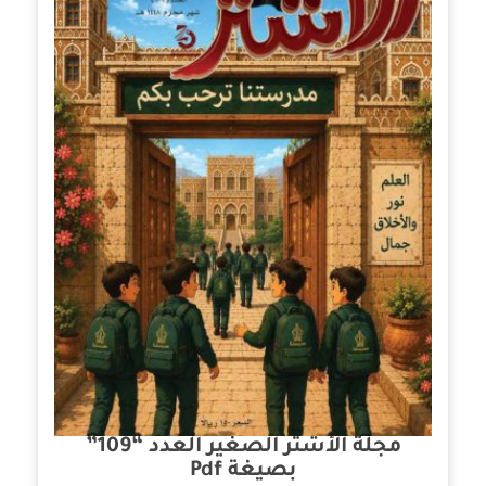
مجلة الأشتر الصغير العدد “109”
بصيغة Pdf