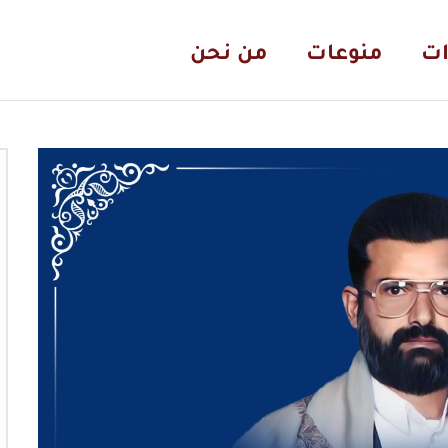
ات
منوعات
من نحن