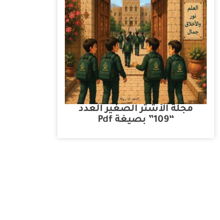
مجلة الأشتر الصغير العدد
“109” بصيغة Pdf