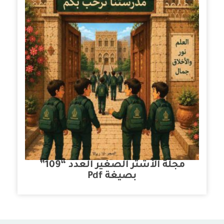
مجلة الأشتر الصغير العدد “109”
بصيغة Pdf