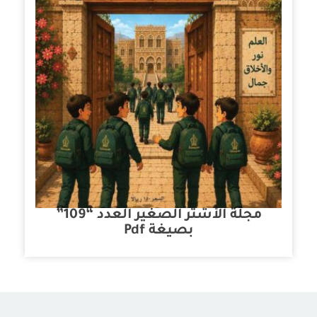
مجلة الأشتر الصغير العدد “109”
بصيغة Pdf