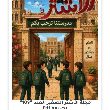
مجلة الأشتر الصغير العدد “109”
بصيغة Pdf