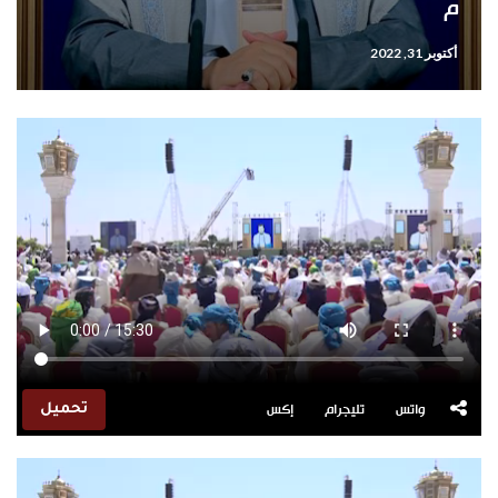
م
أكتوبر 31, 2022
واتس
تليجرام
إكس
تحميل
مشغل
الفيديو