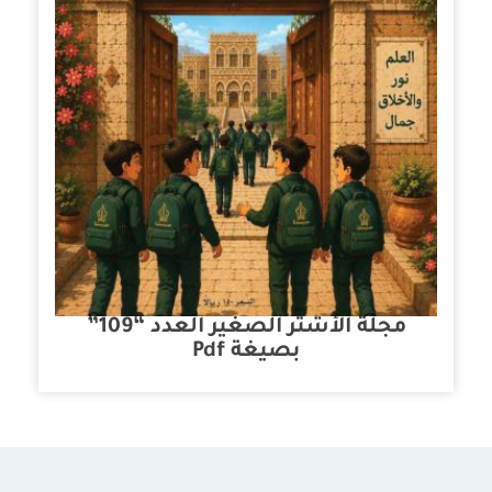
مجلة الأشتر الصغير العدد “109”
بصيغة Pdf