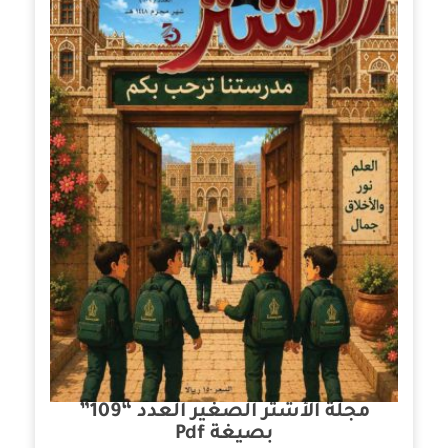
مجلة الأشتر الصغير العدد “109”
بصيغة Pdf