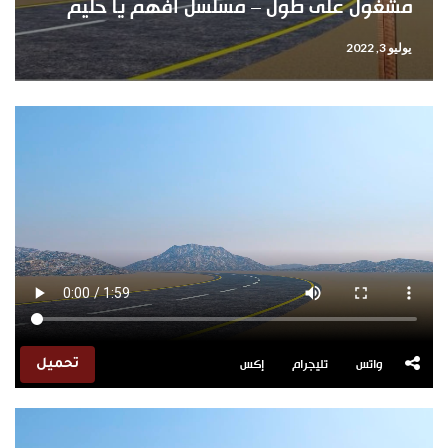
مشغول على طول – مسلسل أفهم يا حليم
يوليو 3, 2022
واتس
تليجرام
إكس
تحميل
مشغل
الفيديو