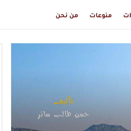
ات
منوعات
من نحن