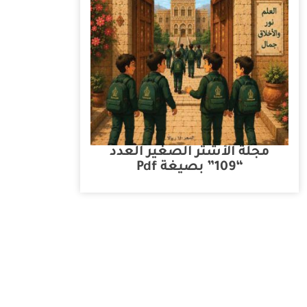
مجلة الأشتر الصغير العدد
“109” بصيغة Pdf