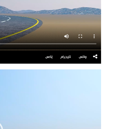
واتس
تليجرام
إكس
مشغل
الفيديو