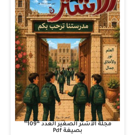
مجلة الأشتر الصغير العدد “109”
بصيغة Pdf