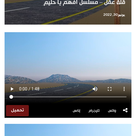
قلة عقل – مسلسل أفهم يا حليم
يونيو 30, 2022
واتس
تليجرام
إكس
تحميل
مشغل
الفيديو