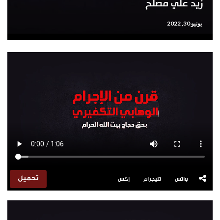
زيد علي مصلح
يونيو 30, 2022
واتس
تليجرام
إكس
تحميل
مشغل
الفيديو