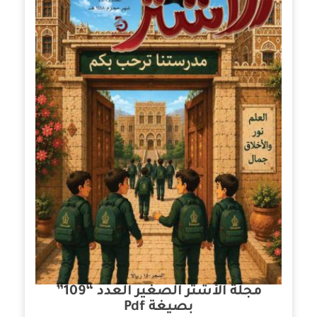
مجلة الأشتر الصغير العدد “109”
بصيغة Pdf