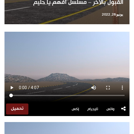
القبول بالأخر – مسلسل أفهم يا حليم
يونيو 28, 2022
واتس
تليجرام
إكس
تحميل
مشغل
الفيديو