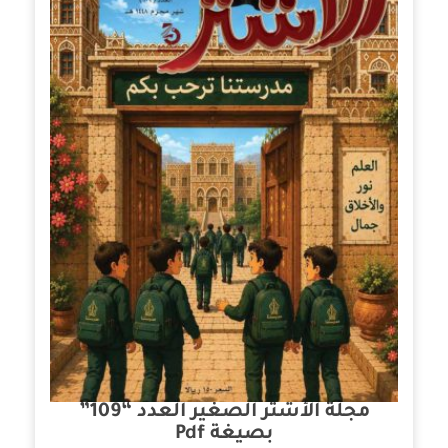
مجلة الأشتر الصغير العدد “109”
بصيغة Pdf