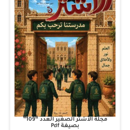
مجلة الأشتر الصغير العدد “109”
بصيغة Pdf