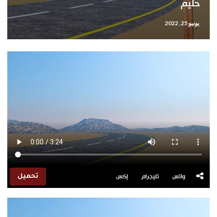
حليم
يونيو 25, 2022
واتس
تليجرام
إكس
تحميل
مشغل
الفيديو