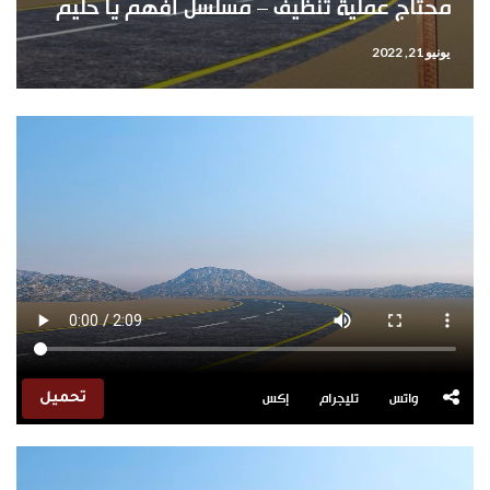
محتاج عملية تنظيف – مسلسل أفهم يا حليم
يونيو 21, 2022
واتس
تليجرام
إكس
تحميل
مشغل
الفيديو