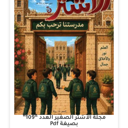
مجلة الأشتر الصغير العدد “109”
بصيغة Pdf