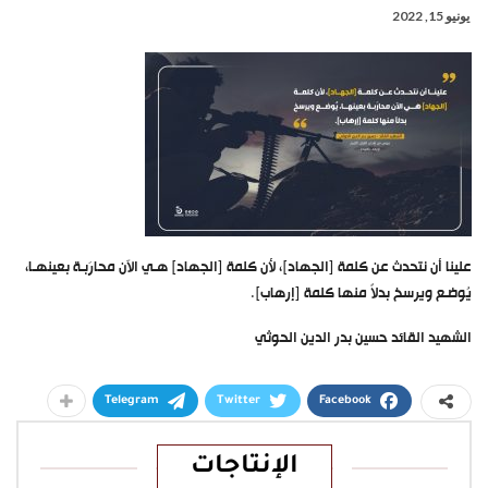
يونيو 15, 2022
علينا أن نتحدث عن كلمة [الجهاد]، لأن كلمة [الجهاد] هـي الآن محارَبـة بعينهـا،
يُوضـع ويرسخ بدلاً منها كلمة [إرهاب].
الشهيد القائد حسين بدر الدين الحوثي
Telegram
Twitter
Facebook
الإنتاجات