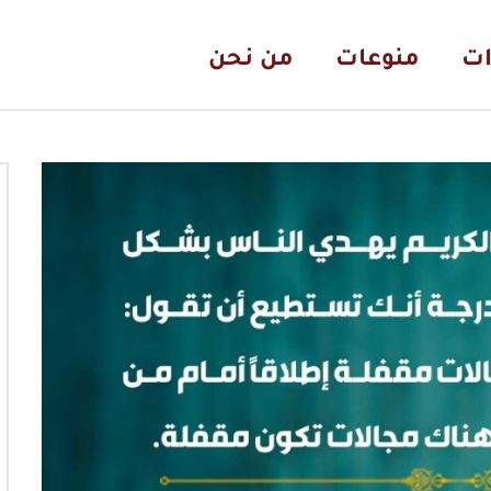
ات
منوعات
من نحن