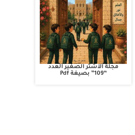
مجلة الأشتر الصغير العدد
“109” بصيغة Pdf