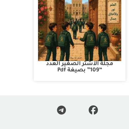
مجلة الأشتر الصغير العدد
“109” بصيغة Pdf