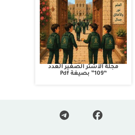
مجلة الأشتر الصغير العدد
“109” بصيغة Pdf