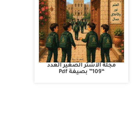
مجلة الأشتر الصغير العدد
“109” بصيغة Pdf