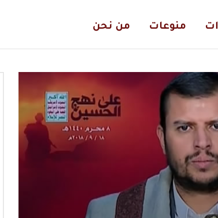
ات
منوعات
من نحن