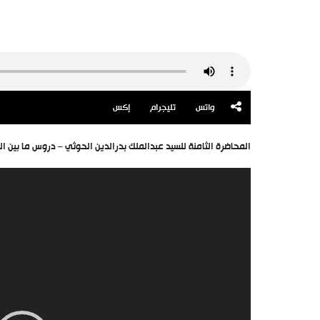
واتس
تليجرام
إكس
المحاضرة الثامنة للسيد عبدالملك بدرالدين الحوثي – دروس ما بين الهجرة وعاشورا
مشغل
الفيديو