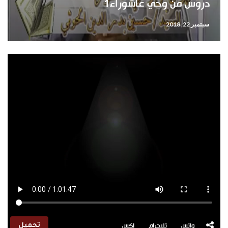
دروس من وحي عاشوراء1
سبتمبر 22, 2018
واتس
تليجرام
إكس
تحميل