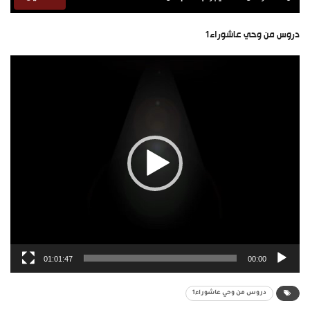
دروس من وحي عاشوراء1
مشغل
الفيديو
01:01:47
00:00
دروس من وحي عاشوراء1