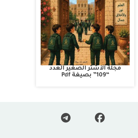
مجلة الأشتر الصغير العدد
“109” بصيغة Pdf