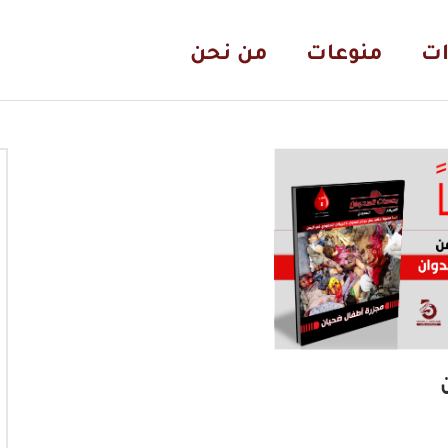
ات
منوعات
من نحن