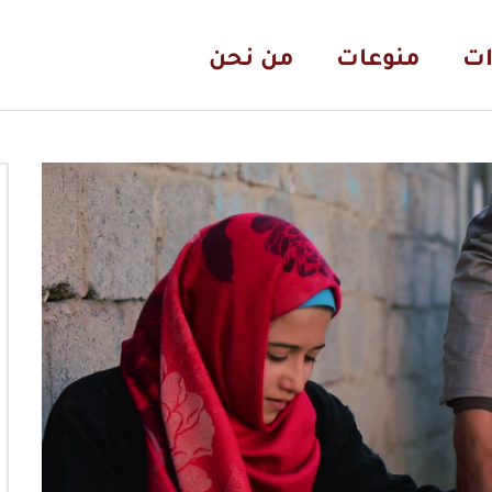
ات
منوعات
من نحن