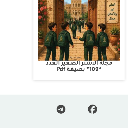
مجلة الأشتر الصغير العدد
“109” بصيغة Pdf