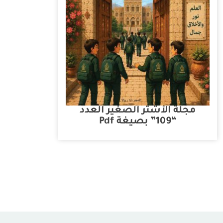
مجلة الأشتر الصغير العدد
“109” بصيغة Pdf