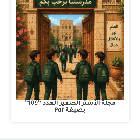
مجلة الأشتر الصغير العدد “109”
بصيغة Pdf