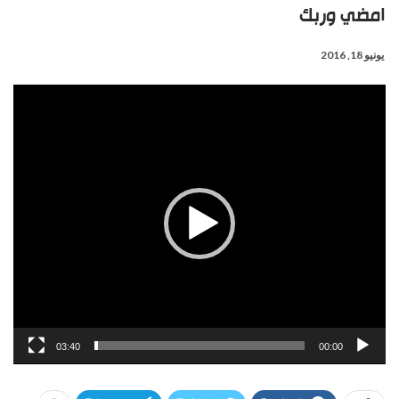
امضي وربك
يونيو 18, 2016
مشغل
الفيديو
03:40
00:00