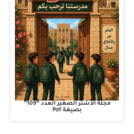
مجلة الأشتر الصغير العدد “109”
بصيغة Pdf