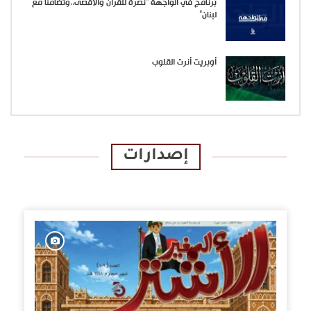
برنامج في الواجهة “نصرة للقرآن والأقصى..وتضامنا مع
لبنان”
أوبريت أنرت القلوب
إصدارات
الإصدارات