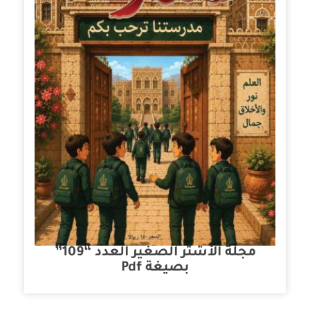
مجلة الأشتر الصغير العدد “109”
بصيغة Pdf